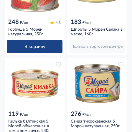
248
183
д
д
/шт
4.3
/шт
Горбуша 5 Морей
Шпроты 5 Морей Салака в
натуральная, 250г
масле, 160г
В корзину
Только в торговом центре
119
276
д
д
/шт
/шт
Килька балтийская 5
Сайра тихоокеанская 5
Морей обжаренная в
Морей натуральная, 250г
томатном соусе, 240г