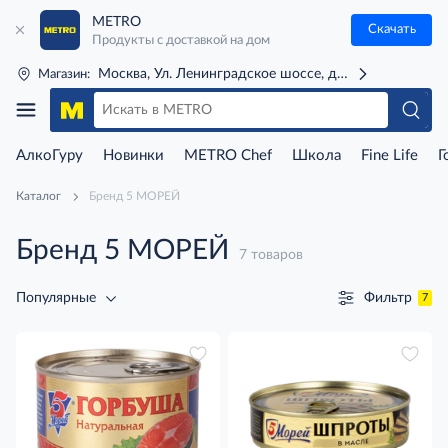
METRO
Скачать
Продукты с доставкой на дом
Москва, Ул. Ленинградское шоссе, д. 71Г (м. Речной 
Магазин:
АлкоГуру
Новинки
METRO Chef
Школа
Fine Life
Г
Каталог
Бренд 5 МОРЕЙ
Бренд 5 МОРЕЙ
7 товаров
Фильтр
Популярные
7