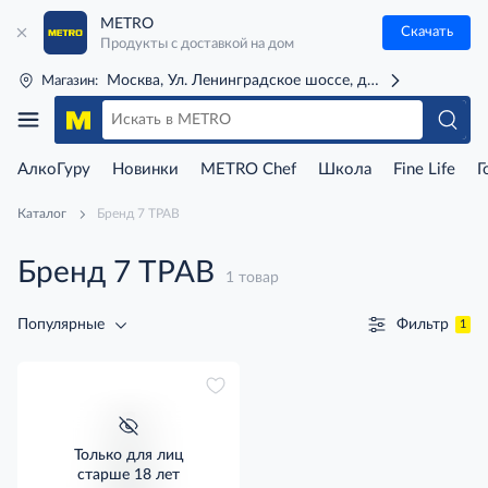
METRO
Скачать
Продукты с доставкой на дом
Москва, Ул. Ленинградское шоссе, д. 71Г (м. Речной 
Магазин:
АлкоГуру
Новинки
METRO Chef
Школа
Fine Life
Г
Каталог
Бренд 7 ТРАВ
Бренд 7 ТРАВ
1 товар
Фильтр
Популярные
1
Только для лиц
старше 18 лет