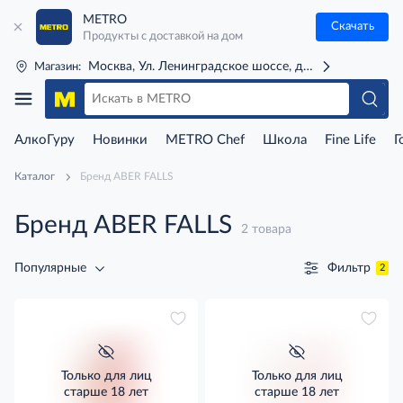
METRO
Скачать
Продукты с доставкой на дом
Москва, Ул. Ленинградское шоссе, д. 71Г (м. Речной 
Магазин:
АлкоГуру
Новинки
METRO Chef
Школа
Fine Life
Г
Каталог
Бренд ABER FALLS
Бренд ABER FALLS
2 товара
Фильтр
Популярные
2
Только для лиц
Только для лиц
старше 18 лет
старше 18 лет