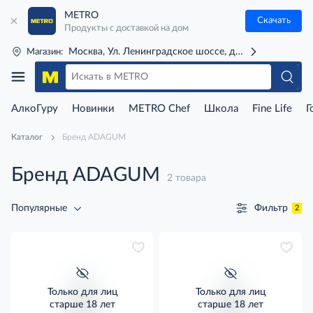
METRO
Скачать
Продукты с доставкой на дом
Москва, Ул. Ленинградское шоссе, д. 71Г (м. Речной 
Магазин:
АлкоГуру
Новинки
METRO Chef
Школа
Fine Life
Г
Каталог
Бренд ADAGUM
Бренд ADAGUM
2 товара
Фильтр
Популярные
2
Только для лиц
Только для лиц
старше 18 лет
старше 18 лет