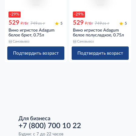
-29%
-29%
529
529
д
д
д
д
/бт
749
5
/бт
749
5
.01
.01
Вино игристое Adagum
Вино игристое Adagum
белое брют, 0.75л
белое полусладкое, 0.75л
Самовывоз
Самовывоз
Подтвердить возраст
Подтвердить возраст
Для бизнеса
+7 (800) 700 10 22
Будни: с 7 до 22 часов