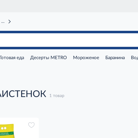
 вокзал)
Готовая еда
Десерты METRO
Мороженое
Баранина
Во
 АИСТЕНОК
1 товар