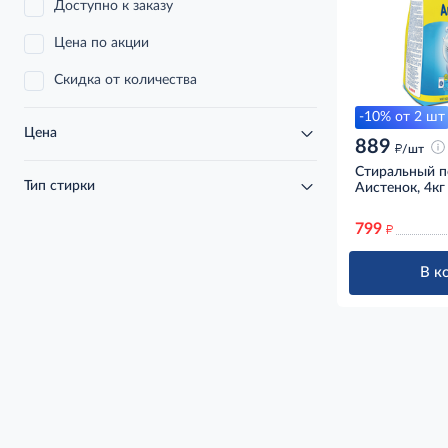
Доступно к заказу
Цена по акции
Скидка от количества
-10% от 2 шт
Цена
889
д
/шт
Стиральный п
Тип стирки
Аистенок, 4кг
799
д
В к