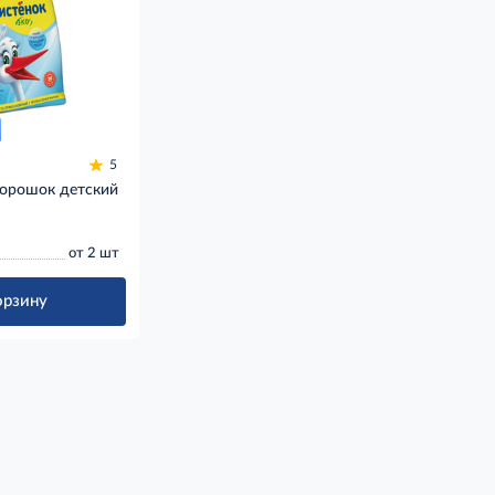
5
орошок детский
от 2 шт
орзину