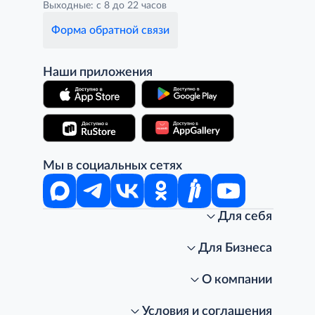
Выходные: с 8 до 22 часов
Форма обратной связи
Наши приложения
Мы в социальных сетях
Для себя
Интернет-магазин
Стань клиентом METRO
Для Бизнеса
Акции, скидки, распродажи
Личный кабинет
Доставка клиентам
Заказ для бизнеса
О компании
Условия доставки
Получить карту для бизнеса
O METRO
Подарочные карты. Активация и баланс
Для магазинов
Карьера
Условия и соглашения