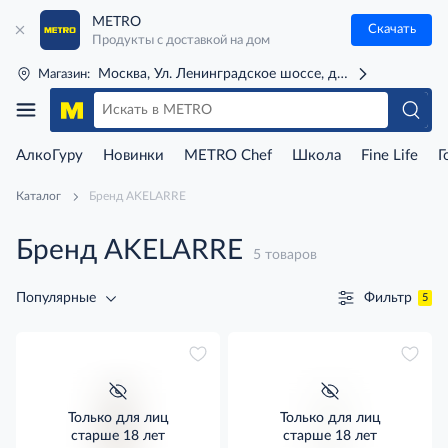
METRO
Скачать
Продукты с доставкой на дом
Москва, Ул. Ленинградское шоссе, д. 71Г (м. Речной 
Магазин:
АлкоГуру
Новинки
METRO Chef
Школа
Fine Life
Г
Каталог
Бренд AKELARRE
Бренд AKELARRE
5 товаров
Фильтр
Популярные
5
Только для лиц
Только для лиц
старше 18 лет
старше 18 лет