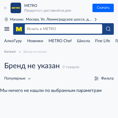
METRO
Скачать
Продукты с доставкой на дом
Москва, Ул. Ленинградское шоссе, д. 71Г (м. Речной 
Магазин:
АлкоГуру
Новинки
METRO Chef
Школа
Fine Life
Г
Каталог
Бренд не указан
Бренд не указан
0 товаров
Фильтр
Популярные
Мы ничего не нашли по выбранным параметрам