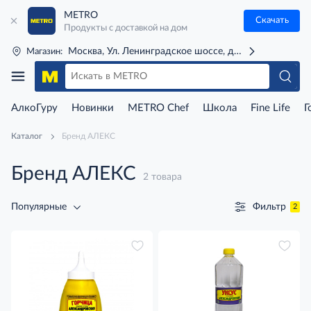
METRO
Скачать
Продукты с доставкой на дом
Москва, Ул. Ленинградское шоссе, д. 71Г (м. Речной 
Магазин:
АлкоГуру
Новинки
METRO Chef
Школа
Fine Life
Г
Каталог
Бренд АЛЕКС
Бренд АЛЕКС
2 товара
Фильтр
Популярные
2