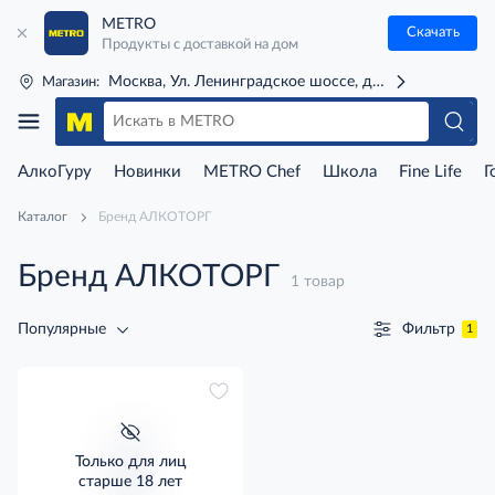
METRO
Скачать
Продукты с доставкой на дом
Москва, Ул. Ленинградское шоссе, д. 71Г (м. Речной 
Магазин:
АлкоГуру
Новинки
METRO Chef
Школа
Fine Life
Г
Каталог
Бренд АЛКОТОРГ
Бренд АЛКОТОРГ
1 товар
Фильтр
Популярные
1
Только для лиц
старше 18 лет