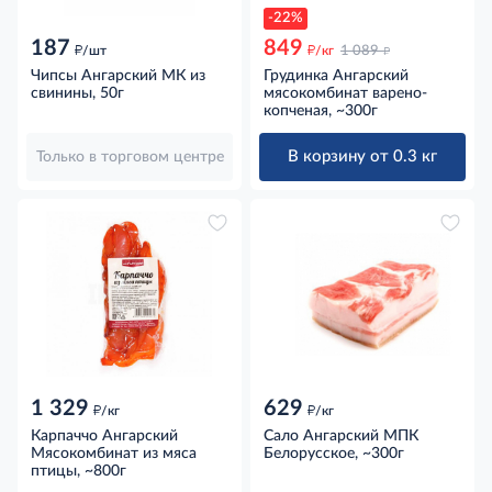
-22%
187
849
д
д
д
/шт
/кг
1 089
Чипсы Ангарский МК из
Грудинка Ангарский
свинины, 50г
мясокомбинат варено-
копченая, ~300г
В корзину от 0.3 кг
Только в торговом центре
1 329
629
д
д
/кг
/кг
Карпаччо Ангарский
Сало Ангарский МПК
Мясокомбинат из мяса
Белорусское, ~300г
птицы, ~800г