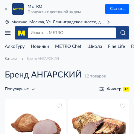
METRO
Скачать
Продукты с доставкой на дом
Москва, Ул. Ленинградское шоссе, д. 71Г (м. Речной 
Магазин:
АлкоГуру
Новинки
METRO Chef
Школа
Fine Life
Г
Каталог
Бренд АНГАРСКИЙ
Бренд АНГАРСКИЙ
12 товаров
Фильтр
Популярные
12