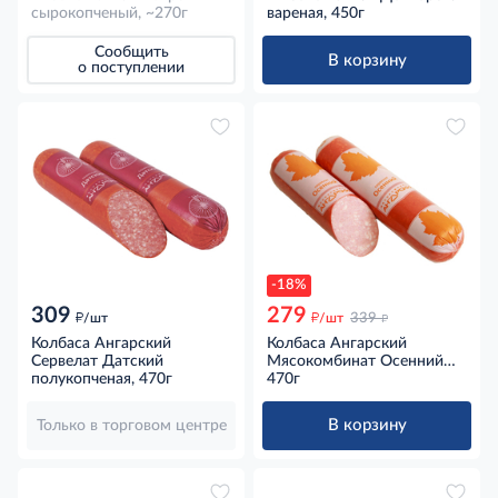
сырокопченый, ~270г
вареная, 450г
Сообщить
В корзину
о поступлении
-18%
309
279
д
д
д
/шт
/шт
339
Колбаса Ангарский
Колбаса Ангарский
Сервелат Датский
Мясокомбинат Осенний
полукопченая, 470г
Сервелат полукопченая,
470г
470г
В корзину
Только в торговом центре