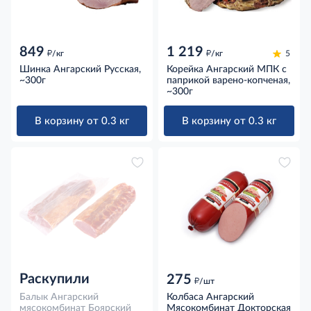
849
1 219
д
д
/кг
/кг
5
Шинка Ангарский Русская,
Корейка Ангарский МПК с
~300г
паприкой варено-копченая,
~300г
В корзину от 0.3 кг
В корзину от 0.3 кг
Раскупили
275
д
/шт
Балык Ангарский
Колбаса Ангарский
мясокомбинат Боярский
Мясокомбинат Докторская