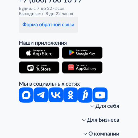
+7 (800) 700 10 77
Будни: с 7 до 22 часов
Выходные: с 8 до 22 часов
Форма обратной связи
Наши приложения
Мы в социальных сетях
Для себя
Интернет-магазин
Стань клиентом METRO
Для Бизнеса
Акции, скидки, распродажи
Личный кабинет
Доставка клиентам
Заказ для бизнеса
О компании