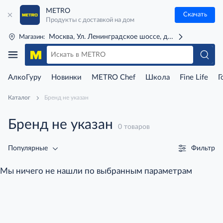
METRO
Скачать
Продукты с доставкой на дом
Москва, Ул. Ленинградское шоссе, д. 71Г (м. Речной 
Магазин:
АлкоГуру
Новинки
METRO Chef
Школа
Fine Life
Г
Каталог
Бренд не указан
Бренд не указан
0 товаров
Фильтр
Популярные
Мы ничего не нашли по выбранным параметрам