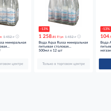
-13%
-13%
1 258
104
д
д
д
уп
1 452
.81
/уп
1 452
.
ssa минеральная
Вода Aqua Russa минеральная
Вода 
овая
питьевая столовая
питьев
я стекло, 500мл
т
газированная стекло, 500мл x
500мл x 12 шт
негази
12 шт
орговом центре
Только в торговом центре