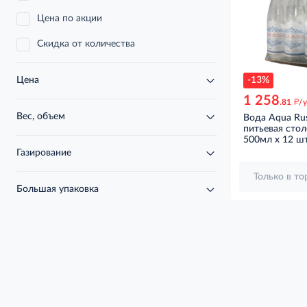
Цена по акции
Скидка от количества
-13%
Цена
1 258
д
.81
/
Вес, объем
Вода Aqua Ru
питьевая стол
негазированна
500мл x 12 ш
x 12 шт
Газирование
Только в т
Большая упаковка