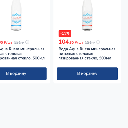
-13%
104
д
д
д
д
90
/шт
121
.90
/шт
121
Aqua Russa минеральная
Вода Aqua Russa минеральная
ая столовая
питьевая столовая
рованная стекло, 500мл
газированная стекло, 500мл
В корзину
В корзину