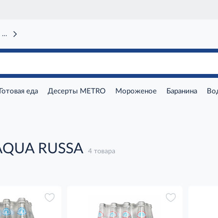
 вокзал)
Готовая еда
Десерты METRO
Мороженое
Баранина
Во
AQUA RUSSA
4 товара