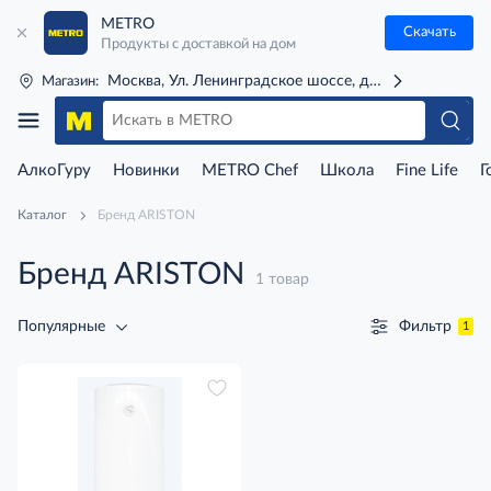
METRO
Скачать
Продукты с доставкой на дом
Москва, Ул. Ленинградское шоссе, д. 71Г (м. Речной 
Магазин:
АлкоГуру
Новинки
METRO Chef
Школа
Fine Life
Г
Каталог
Бренд ARISTON
Бренд ARISTON
1 товар
Фильтр
Популярные
1