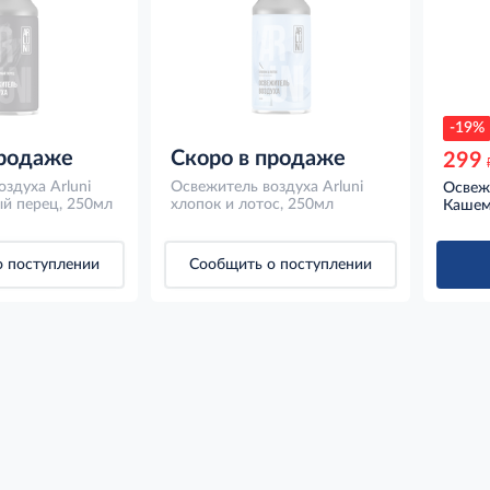
-19%
продаже
Скоро в продаже
299
здуха Arluni
Освежитель воздуха Arluni
Освежи
ый перец, 250мл
хлопок и лотос, 250мл
Кашем
 поступлении
Сообщить о поступлении