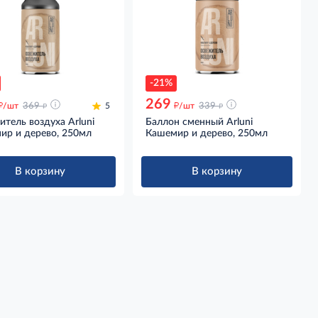
-21%
269
д
д
д
д
/шт
369
5
/шт
339
тель воздуха Arluni
Баллон сменный Arluni
ир и дерево, 250мл
Кашемир и дерево, 250мл
В корзину
В корзину