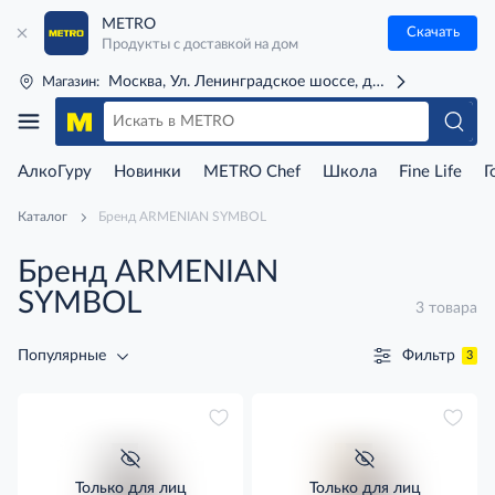
METRO
Скачать
Продукты с доставкой на дом
Москва, Ул. Ленинградское шоссе, д. 71Г (м. Речной 
Магазин:
АлкоГуру
Новинки
METRO Chef
Школа
Fine Life
Г
Каталог
Бренд ARMENIAN SYMBOL
Бренд ARMENIAN
SYMBOL
3 товара
Фильтр
Популярные
3
Только для лиц
Только для лиц