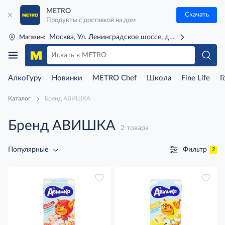
METRO
Скачать
Продукты с доставкой на дом
Москва, Ул. Ленинградское шоссе, д. 71Г (м. Речной 
Магазин:
АлкоГуру
Новинки
METRO Chef
Школа
Fine Life
Г
Каталог
Бренд АВИШКА
Бренд АВИШКА
2 товара
Фильтр
Популярные
2