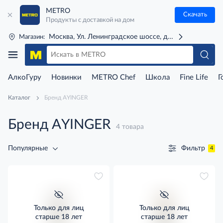
METRO
Скачать
Продукты с доставкой на дом
Москва, Ул. Ленинградское шоссе, д. 71Г (м. Речной 
Магазин:
АлкоГуру
Новинки
METRO Chef
Школа
Fine Life
Г
Каталог
Бренд AYINGER
Бренд AYINGER
4 товара
Фильтр
Популярные
4
Только для лиц
Только для лиц
старше 18 лет
старше 18 лет