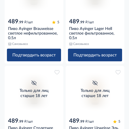
489
489
д
д
.99
/шт
5
.99
/шт
Пиво Ayinger Brauweisse
Пиво Ayinger Lager Hell
светлое нефильтрованное,
светлое фильтрованное,
0.5л
0.5л
Самовывоз
Самовывоз
Подтвердить возраст
Подтвердить возраст
Только для лиц
Только для лиц
старше 18 лет
старше 18 лет
489
489
д
д
.99
/шт
.99
/шт
5
Пиво Ayinger Столетнее
Пиво Ayinger Urweisse Эль