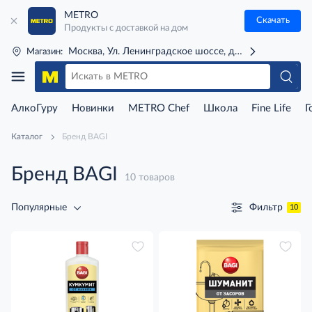
METRO
Скачать
Продукты с доставкой на дом
Москва, Ул. Ленинградское шоссе, д. 71Г (м. Речной 
Магазин:
АлкоГуру
Новинки
METRO Chef
Школа
Fine Life
Г
Каталог
Бренд BAGI
Бренд BAGI
10 товаров
Фильтр
Популярные
10