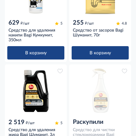
629
255
д
д
/шт
5
/шт
4.8
Средство для удаления
Средство от засоров Bagi
накипи Bagi Кумкумит,
Шуманит, 70г
350мл
В корзину
В корзину
Раскупили
2 519
д
/шт
5
Средство для удаления
Средство для чистки
жира Bagi Шуманит, 3л
стеклокерамики Bagi