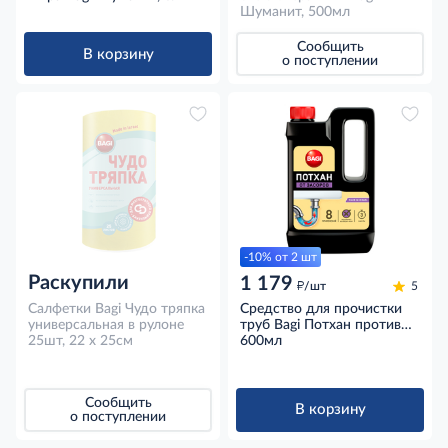
Шуманит, 500мл
Сообщить
В корзину
о поступлении
-10% от 2 шт
Раскупили
1 179
д
/шт
5
Салфетки Bagi Чудо тряпка
Средство для прочистки
универсальная в рулоне
труб Bagi Потхан против
25шт, 22 х 25см
засоров
600мл
концентрированное, 600мл
Сообщить
В корзину
о поступлении