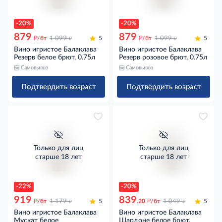
-20%
-20%
879
879
д
д
д
д
/бт
1 099
5
/бт
1 099
5
Вино игристое Балаклава
Вино игристое Балаклава
Резерв белое брют, 0.75л
Резерв розовое брют, 0.75л
Самовывоз
Самовывоз
Подтвердить возраст
Подтвердить возраст
Только для лиц
Только для лиц
старше 18 лет
старше 18 лет
-22%
-20%
919
839
д
д
д
д
/бт
1 179
5
.20
/бт
1 049
5
Вино игристое Балаклава
Вино игристое Балаклава
Мускат белое
Шардоне белое брют,