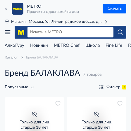
METRO
Скачать
Продукты с доставкой на дом
Москва, Ул. Ленинградское шоссе, д. 71Г (м. Речной 
Магазин:
АлкоГуру
Новинки
METRO Chef
Школа
Fine Life
Г
Каталог
Бренд БАЛАКЛАВА
Бренд БАЛАКЛАВА
7 товаров
Фильтр
Популярные
7
Только для лиц
Только для лиц
старше 18 лет
старше 18 лет