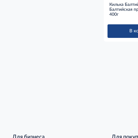
Килька Балти
Балтийская пр
400г
В к
Для бизнеса
Для поку