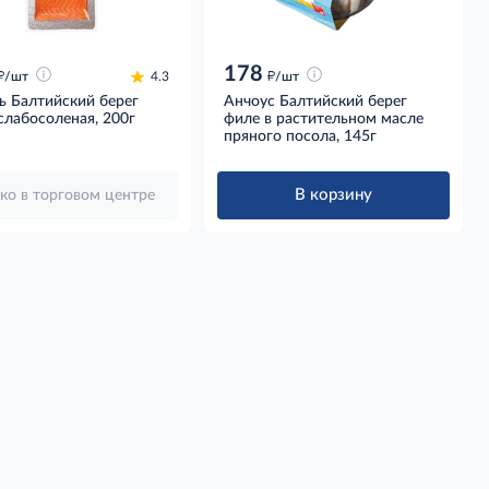
178
д
д
/шт
4.3
/шт
ь Балтийский берег
Анчоус Балтийский берег
слабосоленая, 200г
филе в растительном масле
пряного посола, 145г
В корзину
ко в торговом центре