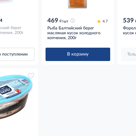
и
469
539
д
/шт
4.7
ский берег
Рыба Балтийский берег
Форел
чения, 200г
масляная кусок холодного
кусок 
копчения, 200г
В корзину
 поступлении
Толь