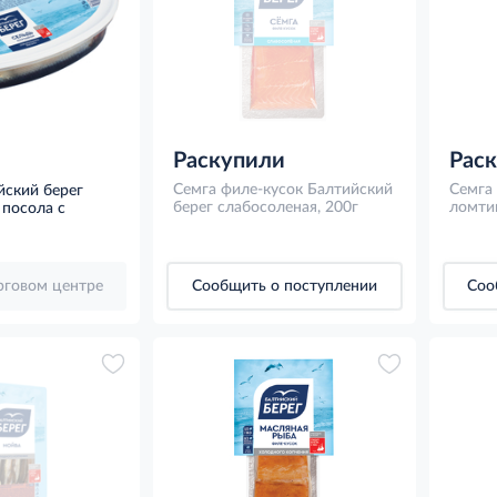
Раскупили
Рас
Семга филе-кусок Балтийский
Семга
йский берег
берег слабосоленая, 200г
ломтик
 посола с
орговом центре
Сообщить о поступлении
Соо