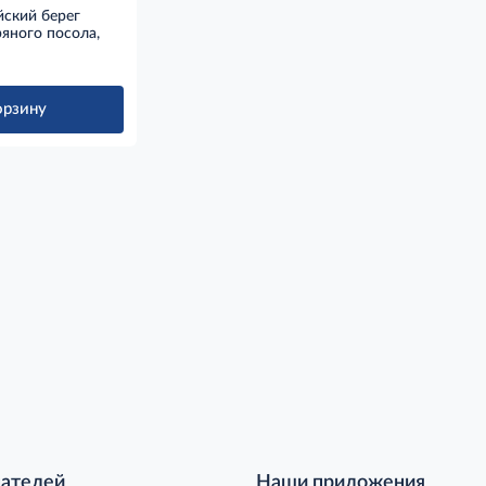
йский берег
яного посола,
орзину
пателей
Наши приложения