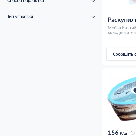
Способ обработки
Тип упаковки
Раскупил
Мойва Балтий
холодного коп
Сообщить о
156
д
/шт