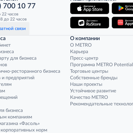
) 700 10 77
о 22 часов
8 до 22 часов
атной связи
са
О компании
бинет
O METRO
бизнеса
Карьера
арту для бизнеса
Пресс-центр
нов
Программа METRO Potential
ично-ресторанного бизнеса
Торговые центры
 и предприятий
Собственные бренды
телям
Наши проекты
ам
Устойчивое развитие
мещений
Качество METRO
Рекомендательные техноло
ля бизнеса
ным компаниям
агазина «Фасоль»
 корпоративных норм