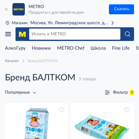
METRO
Скачать
Продукты с доставкой на дом
Москва, Ул. Ленинградское шоссе, д. 71Г (м. Речной 
Магазин:
АлкоГуру
Новинки
METRO Chef
Школа
Fine Life
Г
Каталог
Бренд БАЛТКОМ
Бренд БАЛТКОМ
3 товара
Фильтр
Популярные
3