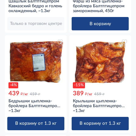
Шашлык Балтптицепром
Фарш из мяса цыпленка-
Кавказский бедро и голень
бройлера Балтптицепром
охлажденный, ~1.3кг
замороженный, 450г
В корзину
Только в торговом центре
-4%
-15%
439
389
д
д
д
д
/кг
459
/кг
459
Бедрышки цыпленка-
Крылышки цыпленка-
бройлера Балтптицепром
бройлера Балтптицепром
барбекю охлажденные,
~1.3кг
барбекю охлажденные,
~1.3кг
~1.3кг
~1.3кг
В корзину от 1.3 кг
В корзину от 1.3 кг