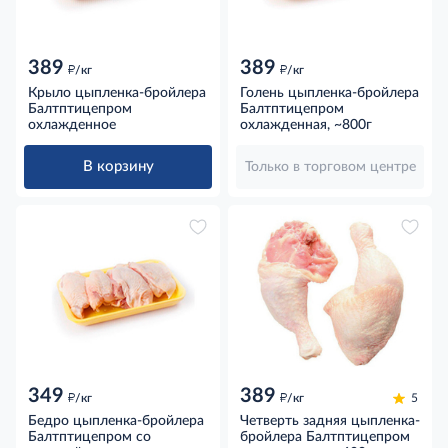
389
389
д
д
/кг
/кг
Крыло цыпленка-бройлера
Голень цыпленка-бройлера
Балтптицепром
Балтптицепром
охлажденное
охлажденная, ~800г
В корзину
Только в торговом центре
349
389
д
д
/кг
/кг
5
Бедро цыпленка-бройлера
Четверть задняя цыпленка-
Балтптицепром со
бройлера Балтптицепром