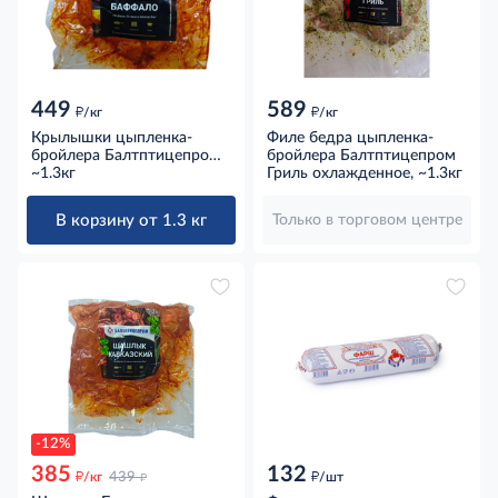
449
589
д
д
/кг
/кг
Крылышки цыпленка-
Филе бедра цыпленка-
бройлера Балтптицепром
бройлера Балтптицепром
Баффало охлажденные,
~1.3кг
Гриль охлажденное, ~1.3кг
~1.3кг
В корзину от 1.3 кг
Только в торговом центре
-12%
385
132
д
д
д
/кг
439
/шт