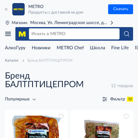
METRO
Скачать
Продукты с доставкой на дом
Москва, Ул. Ленинградское шоссе, д. 71Г (м. Речной 
Магазин:
АлкоГуру
Новинки
METRO Chef
Школа
Fine Life
Г
Каталог
Бренд БАЛТПТИЦЕПРОМ
Бренд
БАЛТПТИЦЕПРОМ
12 товаров
Фильтр
Популярные
12