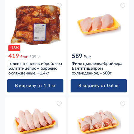
-18%
419
589
д
д
д
/кг
509
/кг
Голень цыпленка-бройлера
Филе цыпленка-бройлера
Балтптицепром барбекю
Балтптицепром
охлажденные, ~1.4кг
охлажденное, ~600г
В корзину от 1.4 кг
В корзину от 0.6 кг