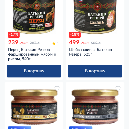
-17%
-18%
239
499
д
д
д
д
/шт
287
5
/шт
609
Перец Батькин Резерв
Шейка свиная Батькин
фаршированный мясом и
Резерв, 525г
рисом, 540г
В корзину
В корзину