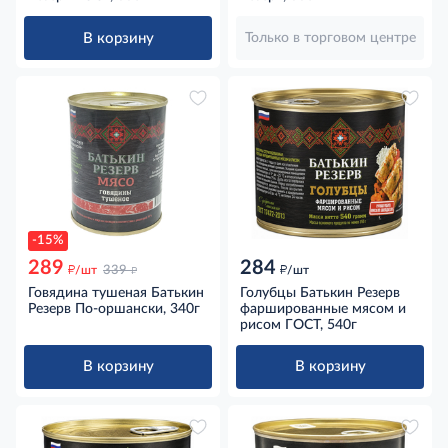
В корзину
Только в торговом центре
-15%
289
284
д
д
д
/шт
339
/шт
Говядина тушеная Батькин
Голубцы Батькин Резерв
Резерв По-оршански, 340г
фаршированные мясом и
рисом ГОСТ, 540г
В корзину
В корзину