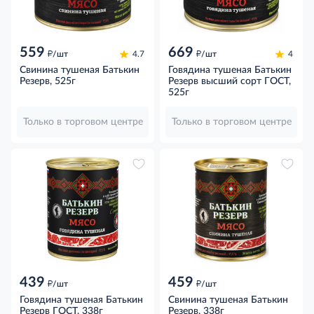
559
669
д
д
/шт
4.7
/шт
4
Свинина тушеная Батькин
Говядина тушеная Батькин
Резерв, 525г
Резерв высший сорт ГОСТ,
525г
Только в торговом центре
Только в торговом центре
439
459
д
д
/шт
/шт
Говядина тушеная Батькин
Свинина тушеная Батькин
Резерв ГОСТ, 338г
Резерв, 338г