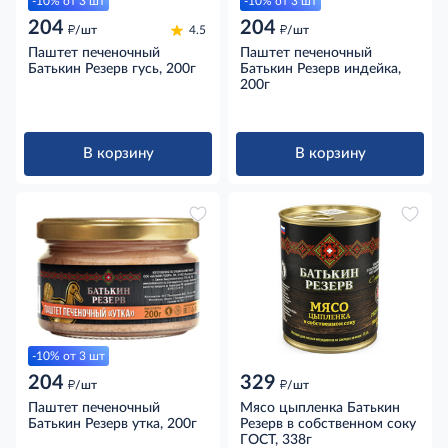
-10% от 3 шт
-10% от 3 шт
204
204
д
д
/шт
4.5
/шт
Паштет печеночный
Паштет печеночный
Батькин Резерв гусь, 200г
Батькин Резерв индейка,
200г
В корзину
В корзину
-10% от 3 шт
204
329
д
д
/шт
/шт
Паштет печеночный
Мясо цыпленка Батькин
Батькин Резерв утка, 200г
Резерв в собственном соку
ГОСТ, 338г