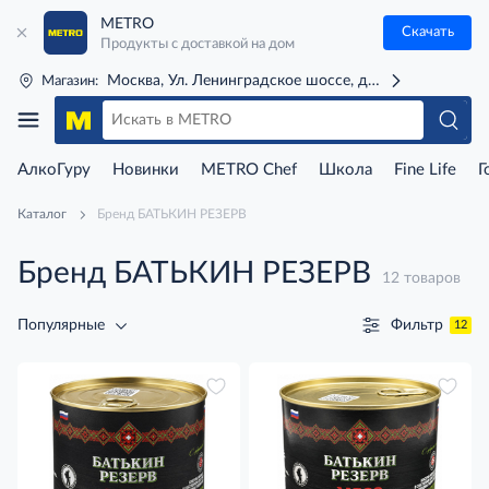
METRO
Скачать
Продукты с доставкой на дом
Москва, Ул. Ленинградское шоссе, д. 71Г (м. Речной 
Магазин:
АлкоГуру
Новинки
METRO Chef
Школа
Fine Life
Г
Каталог
Бренд БАТЬКИН РЕЗЕРВ
Бренд БАТЬКИН РЕЗЕРВ
12 товаров
Фильтр
Популярные
12