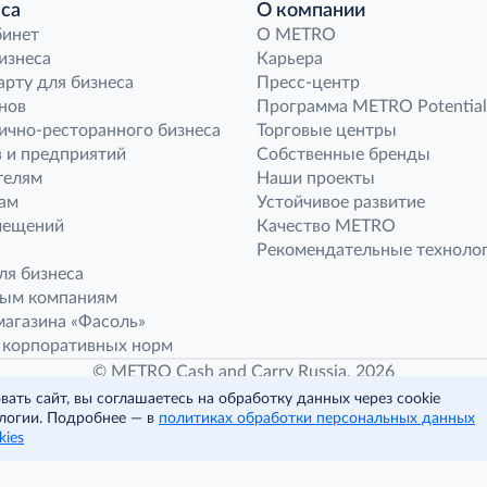
са
О компании
бинет
O METRO
бизнеса
Карьера
арту для бизнеса
Пресс-центр
нов
Программа METRO Potential
ично-ресторанного бизнеса
Торговые центры
 и предприятий
Собственные бренды
телям
Наши проекты
ам
Устойчивое развитие
мещений
Качество METRO
Рекомендательные техноло
ля бизнеса
ным компаниям
агазина «Фасоль»
 корпоративных норм
© METRO Cash and Carry Russia, 2026
ать сайт, вы соглашаетесь на обработку данных через cookie
логии. Подробнее — в
политиках обработки персональных данных
Читать полностью
kies