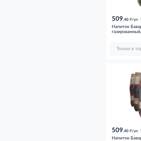
509
д
.40
/уп
Напиток Бава
газированный,
Только в т
509
д
.40
/уп
Напиток Бава