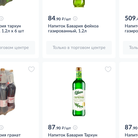
84
509
д
.90
/шт
.
рия тархун
Напиток Бавария фейхоа
Напит
 1.2л x 6 шт
газированный, 1.2л
газиро
орговом центре
Только в торговом центре
Толь
87
87
д
.90
/шт
.90
рия гранат
Напиток Бавария Тархун
Напит