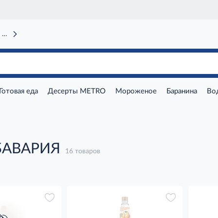
 вокзал)
Готовая еда
Десерты METRO
Мороженое
Баранина
Во
БАВАРИЯ
16 товаров