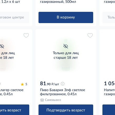
 1.2л x 6 шт
газированный, 500мл
газир
В корзину
орговом центре
Толь
о для лиц
Только для лиц
е 18 лет
старше 18 лет
81
1 05
д
5
.90
/шт
лагер светлое
Пиво Бавария Элф светлое
Напит
, 0.45л
фильтрованное, 0.45л
газиро
Самовывоз
ить возраст
Подтвердить возраст