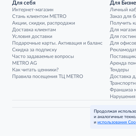
Для себя
Для Бизне
Интернет-магазин
Личный ка
Стань клиентом METRO
Заказ для 
Акции, скидки, распродажи
Получить к
Доставка клиентам
Для магази
Условия доставки
Для гостин
Подарочные карты. Активация и баланс
Для офисов
Скидка за подписку
Рекламода
Часто задаваемые вопросы
Поставщик
METRO AG
Аренда по
Как читать ценники?
Тендеры
Правила посещения ТЦ METRO
Доставка д
Транспорт
Франшиза м
Нарушения
Продолжая использов
и аналогичные техно
и
использования Coo