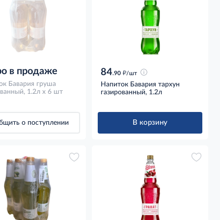
о в продаже
84
д
.90
/шт
ок Бавария груша
Напиток Бавария тархун
ванный, 1.2л x 6 шт
газированный, 1.2л
В корзину
бщить о поступлении