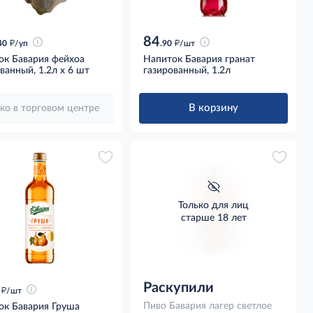
84
д
д
40
/уп
.90
/шт
ок Бавария фейхоа
Напиток Бавария гранат
ванный, 1.2л x 6 шт
газированный, 1.2л
В корзину
ко в торговом центре
Только для лиц
старше 18 лет
Раскупили
д
/шт
Пиво Бавария лагер светлое
ок Бавария Груша