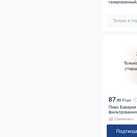
газированный,
Только в т
Тольк
старш
87
д
.90
/шт
Пиво Бавария 
фильтрованное
Самовывоз
Подтверд