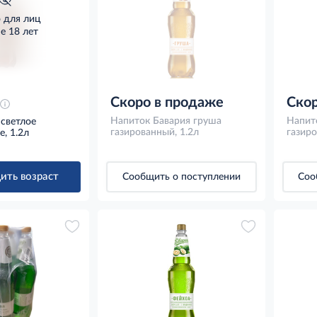
о для лиц
е 18 лет
Скоро в продаже
Скор
Напиток Бавария груша
Напит
 светлое
газированный, 1.2л
газиро
, 1.2л
ить возраст
Сообщить о поступлении
Соо