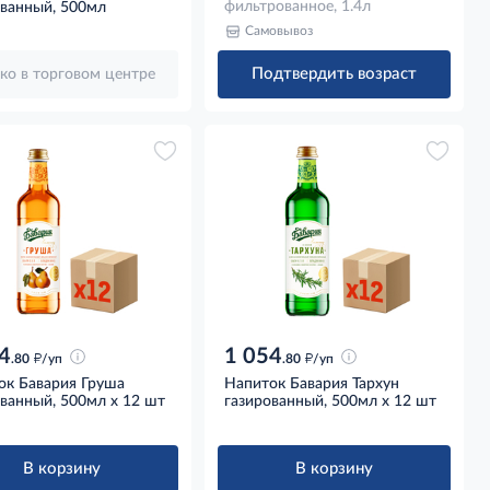
фильтрованное, 1.4л
ованный, 500мл
Самовывоз
Подтвердить возраст
ко в торговом центре
4
1 054
д
д
.80
/уп
.80
/уп
ок Бавария Груша
Напиток Бавария Тархун
ванный, 500мл x 12 шт
газированный, 500мл x 12 шт
В корзину
В корзину