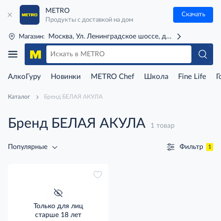
METRO
Скачать
Продукты с доставкой на дом
Москва, Ул. Ленинградское шоссе, д. 71Г (м. Речной 
Магазин:
АлкоГуру
Новинки
METRO Chef
Школа
Fine Life
Г
Каталог
Бренд БЕЛАЯ АКУЛА
Бренд БЕЛАЯ АКУЛА
1 товар
Фильтр
Популярные
1
Только для лиц
старше 18 лет