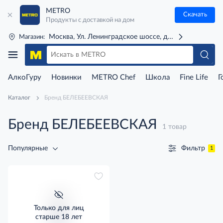
METRO
Скачать
Продукты с доставкой на дом
Москва, Ул. Ленинградское шоссе, д. 71Г (м. Речной 
Магазин:
АлкоГуру
Новинки
METRO Chef
Школа
Fine Life
Г
Каталог
Бренд БЕЛЕБЕЕВСКАЯ
Бренд БЕЛЕБЕЕВСКАЯ
1 товар
Фильтр
Популярные
1
Только для лиц
старше 18 лет