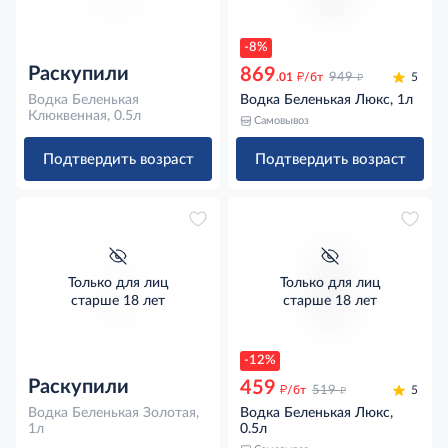
-8%
Раскупили
869
д
д
.01
/бт
949
5
Водка Беленькая
Водка Беленькая Люкс, 1л
Клюквенная, 0.5л
Самовывоз
Подтвердить возраст
Подтвердить возраст
Только для лиц
Только для лиц
старше 18 лет
старше 18 лет
-12%
Раскупили
459
д
д
/бт
519
5
Водка Беленькая Золотая,
Водка Беленькая Люкс,
1л
0.5л