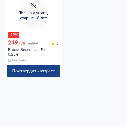
Только для лиц
старше 18 лет
-19%
249
д
д
/бт
309
5
Водка Беленькая Люкс,
0.25л
Самовывоз
Подтвердить возраст