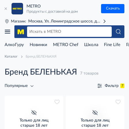
METRO
Скачать
Продукты с доставкой на дом
Москва, Ул. Ленинградское шоссе, д. 71Г (м. Речной 
Магазин:
АлкоГуру
Новинки
METRO Chef
Школа
Fine Life
Г
Каталог
Бренд БЕЛЕНЬКАЯ
Бренд БЕЛЕНЬКАЯ
7 товаров
Фильтр
Популярные
7
Только для лиц
Только для лиц
старше 18 лет
старше 18 лет