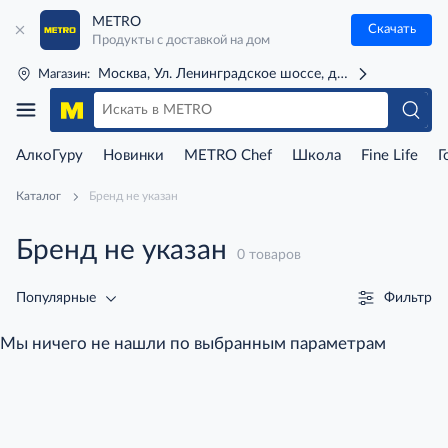
METRO
Скачать
Продукты с доставкой на дом
Москва, Ул. Ленинградское шоссе, д. 71Г (м. Речной 
Магазин:
АлкоГуру
Новинки
METRO Chef
Школа
Fine Life
Г
Каталог
Бренд не указан
Бренд не указан
0 товаров
Фильтр
Популярные
Мы ничего не нашли по выбранным параметрам