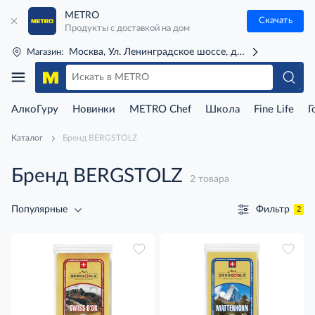
METRO
Скачать
Продукты с доставкой на дом
Москва, Ул. Ленинградское шоссе, д. 71Г (м. Речной 
Магазин:
АлкоГуру
Новинки
METRO Chef
Школа
Fine Life
Г
Каталог
Бренд BERGSTOLZ
Бренд BERGSTOLZ
2 товара
Фильтр
Популярные
2