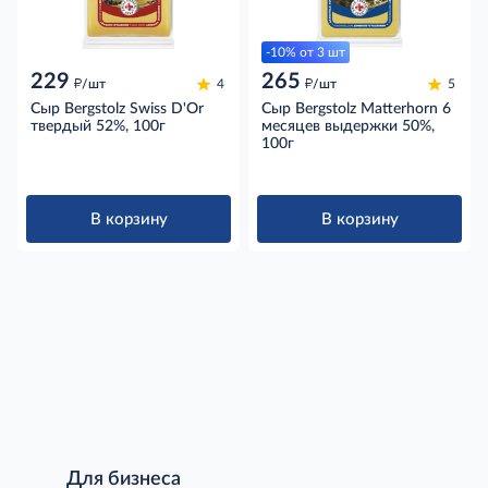
-10% от 3 шт
229
265
д
д
/шт
4
/шт
5
Сыр Bergstolz Swiss D'Or
Сыр Bergstolz Matterhorn 6
твердый 52%, 100г
месяцев выдержки 50%,
100г
В корзину
В корзину
Для бизнеса