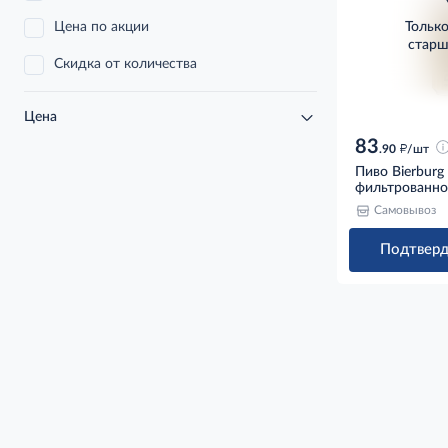
Цена по акции
Тольк
старш
Скидка от количества
Цена
83
д
.90
/шт
Пиво Bierburg
фильтрованное
Самовывоз
Подтверд