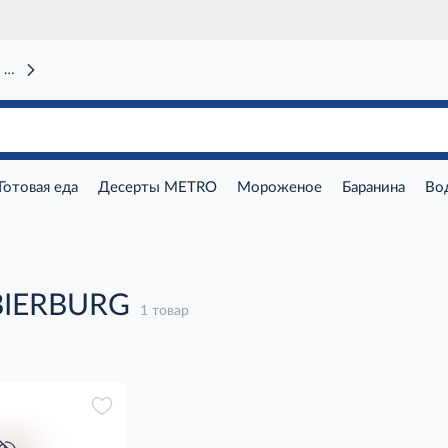
 вокзал)
Готовая еда
Десерты METRO
Мороженое
Баранина
Во
BIERBURG
1 товар