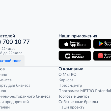
пателей
Наши приложения
) 700 10 77
о 22 часов
8 до 22 часов
атной связи
са
О компании
бинет
O METRO
бизнеса
Карьера
арту для бизнеса
Пресс-центр
нов
Программа METRO Potential
ично-ресторанного бизнеса
Торговые центры
 и предприятий
Собственные бренды
телям
Наши проекты