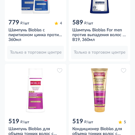
779
589
д
д
/шт
4
/шт
Шампунь Bioblas с
Шампунь Bioblas For men
пиритионом цинка против
против выпадения волос и
перхоти и выпадения,
360мл
против перхоти ментол с
B19, 360мл
360мл
B19, 360мл
Только в торговом центре
Только в торговом центре
519
519
д
д
/шт
/шт
5
Шампунь Bioblas для
Кондиционер Bioblas для
объема тонких волос с
объема тонких волос с