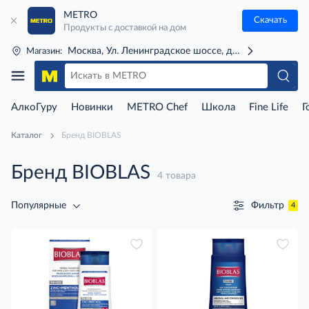
METRO
Скачать
Продукты с доставкой на дом
Москва, Ул. Ленинградское шоссе, д. 71Г (м. Речной 
Магазин:
АлкоГуру
Новинки
METRO Chef
Школа
Fine Life
Г
Каталог
Бренд BIOBLAS
Бренд BIOBLAS
4 товара
Фильтр
Популярные
4