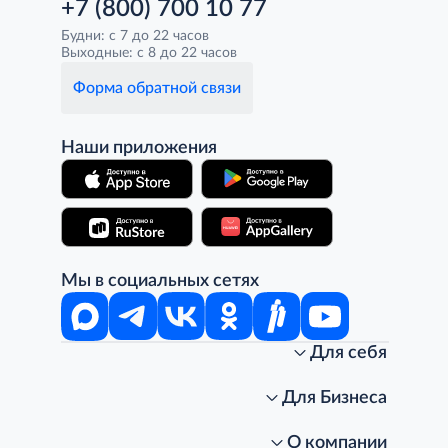
+7 (800) 700 10 77
Будни: с 7 до 22 часов
Выходные: с 8 до 22 часов
Форма обратной связи
Наши приложения
Мы в социальных сетях
Для себя
Интернет-магазин
Стань клиентом METRO
Для Бизнеса
Акции, скидки, распродажи
Личный кабинет
Доставка клиентам
Заказ для бизнеса
О компании