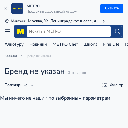
METRO
Скачать
Продукты с доставкой на дом
Москва, Ул. Ленинградское шоссе, д. 71Г (м. Речной 
Магазин:
АлкоГуру
Новинки
METRO Chef
Школа
Fine Life
Г
Каталог
Бренд не указан
Бренд не указан
0 товаров
Фильтр
Популярные
Мы ничего не нашли по выбранным параметрам