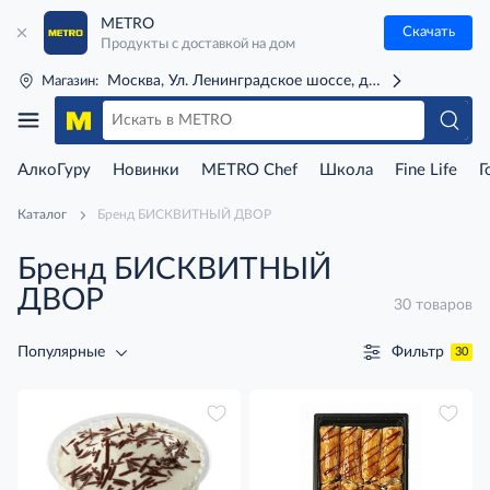
METRO
Скачать
Продукты с доставкой на дом
Москва, Ул. Ленинградское шоссе, д. 71Г (м. Речной 
Магазин:
АлкоГуру
Новинки
METRO Chef
Школа
Fine Life
Г
Каталог
Бренд БИСКВИТНЫЙ ДВОР
Бренд БИСКВИТНЫЙ
ДВОР
30 товаров
Фильтр
Популярные
30