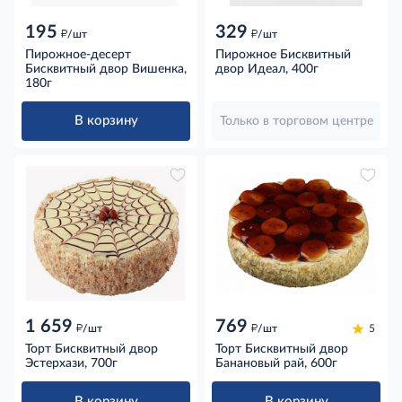
195
329
д
д
/шт
/шт
Пирожное-десерт
Пирожное Бисквитный
Бисквитный двор Вишенка,
двор Идеал, 400г
180г
В корзину
Только в торговом центре
1 659
769
д
д
/шт
/шт
5
Торт Бисквитный двор
Торт Бисквитный двор
Эстерхази, 700г
Банановый рай, 600г
В корзину
В корзину