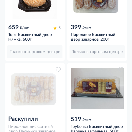
659
399
д
д
/шт
5
/шт
Торт Бисквитный двор
Пирожное Бисквитный
Нямка, 600г
двор заварное, 200г
Только в торговом центре
Только в торговом центре
Раскупили
519
д
/шт
Пирожное Бисквитный
Трубочка Бисквитный двор
двор Пальчики заварное,
Варенка вафельная, 500г