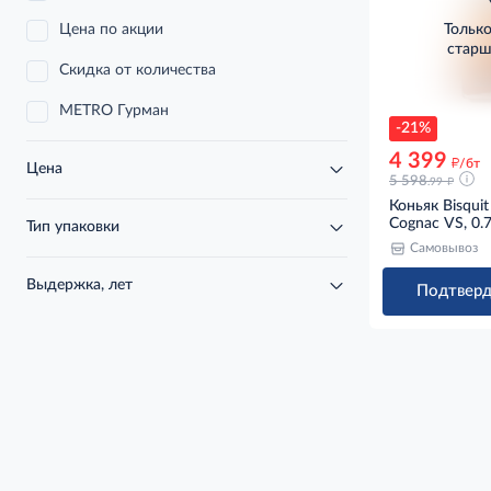
Цена по акции
Тольк
старш
Скидка от количества
METRO Гурман
-21%
4 399
д
/бт
Цена
д
5 598
.99
Коньяк Bisqui
Cognac VS, 0.
Тип упаковки
Самовывоз
Выдержка, лет
Подтверд