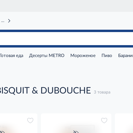
 вокзал)
Готовая еда
Десерты METRO
Мороженое
Пиво
Барани
BISQUIT & DUBOUCHE
3 товара