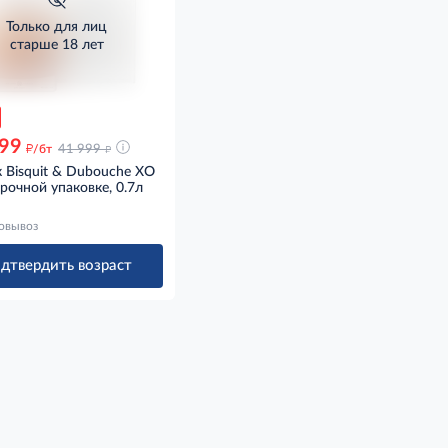
Только для лиц
старше 18 лет
99
д
д
/бт
41 999
 Bisquit & Dubouche XO
рочной упаковке, 0.7л
овывоз
дтвердить возраст