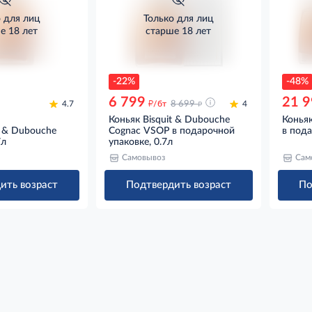
о для лиц
Только для лиц
е 18 лет
старше 18 лет
-22%
-48%
6 799
21 9
д
д
4.7
/бт
8 699
4
Коньяк Bisquit & Dubouche
Коньяк
t & Dubouche
Cognac VSOP в подарочной
в пода
7л
упаковке, 0.7л
Самовывоз
Сам
ить возраст
Подтвердить возраст
По