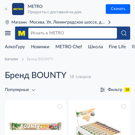
METRO
Скачать
Продукты с доставкой на дом
Москва, Ул. Ленинградское шоссе, д. 71Г (м. Речной 
Магазин:
АлкоГуру
Новинки
METRO Chef
Школа
Fine Life
Г
Каталог
Бренд BOUNTY
Бренд BOUNTY
18 товаров
Фильтр
Популярные
18