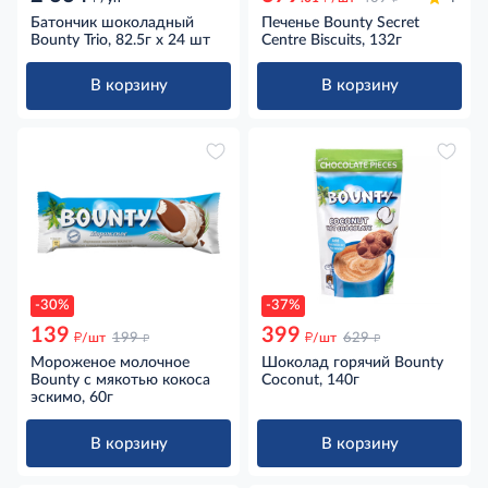
Батончик шоколадный
Печенье Bounty Secret
Bounty Trio, 82.5г x 24 шт
Centre Biscuits, 132г
В корзину
В корзину
-30%
-37%
139
399
д
д
д
д
/шт
199
/шт
629
Мороженое молочное
Шоколад горячий Bounty
Bounty с мякотью кокоса
Coconut, 140г
эскимо, 60г
В корзину
В корзину