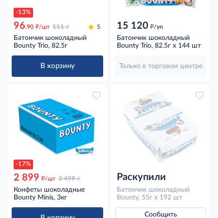
-13%
96
15 120
д
д
д
.90
/шт
111
5
/уп
Батончик шоколадный
Батончик шоколадный
Bounty Trio, 82.5г
Bounty Trio, 82.5г x 144 шт
В корзину
Только в торговом центре
-17%
Раскупили
2 899
д
д
/шт
3 499
Конфеты шоколадные
Батончик шоколадный
Bounty Minis, 3кг
Bounty, 55г x 192 шт
Сообщить
В корзину