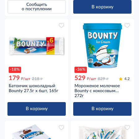
Сообщить
В корзину
о поступлении
-18%
-36%
179
529
д
д
д
д
/шт
218
/шт
829
4.2
Батончик шоколадный
Мороженое молочное
Bounty 27.5г х 6шт, 165г
Bounty с кокосовым
молоком, мякотью кокоса
272г
и шоколадом, 272г
В корзину
В корзину