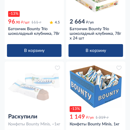
-13%
96
2 664
д
д
д
.90
/шт
111
4.5
/уп
Батончик Bounty Trio
Батончик Bounty Trio
шоколадный клубника, 78г
шоколадный клубника, 78г
x 24 шт
В корзину
В корзину
-13%
Раскупили
1 149
д
д
/уп
1 319
Конфеты Bounty Minis, ~1кг
Конфеты Bounty Minis, 1кг