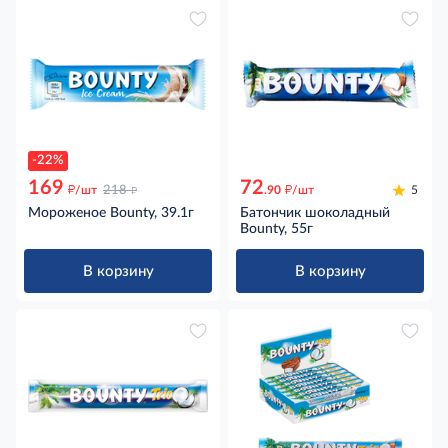
-22%
169
72
д
д
д
/шт
218
.90
/шт
5
Мороженое Bounty, 39.1г
Батончик шоколадный
Bounty, 55г
В корзину
В корзину