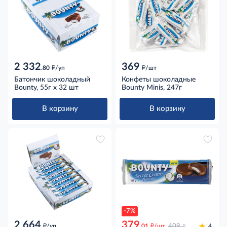
2 332
369
д
д
.80
/уп
/шт
Батончик шоколадный
Конфеты шоколадные
Bounty, 55г x 32 шт
Bounty Minis, 247г
В корзину
В корзину
-7%
2 664
379
д
д
д
/уп
.01
/шт
409
4