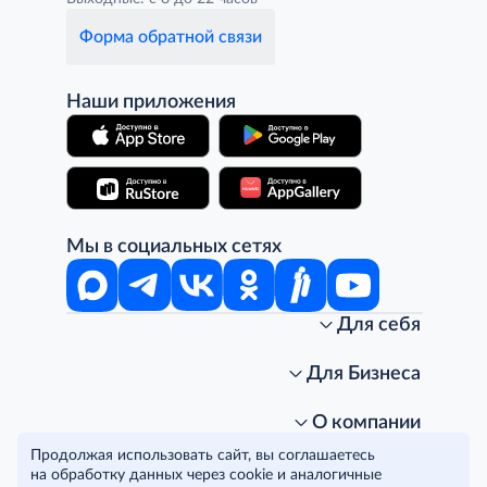
Форма обратной связи
Наши приложения
Мы в социальных сетях
Для себя
Интернет-магазин
Стань клиентом METRO
Для Бизнеса
Акции, скидки, распродажи
Личный кабинет
Доставка клиентам
Заказ для бизнеса
О компании
Условия доставки
Получить карту для бизнеса
O METRO
Продолжая использовать сайт, вы соглашаетесь
Подарочные карты. Активация и баланс
Для магазинов
Карьера
Условия и соглашения
на обработку данных через cookie и аналогичные