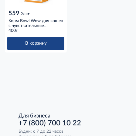
559
д
/шт
Корм Bowl Wow для кошек
с чувствительным
пищеварением с индейкой,
400г
курицей и тыквой, 400г
В корзину
Для бизнеса
+7 (800) 700 10 22
Будни: с 7 до 22 часов