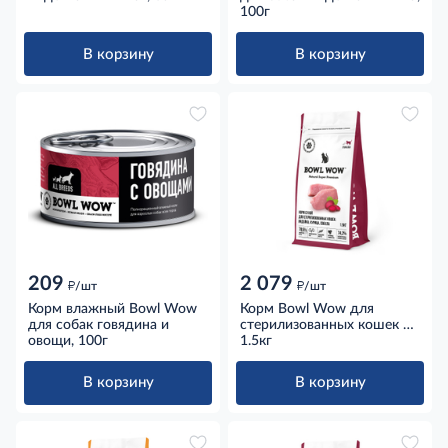
100г
В корзину
В корзину
209
2 079
д
д
/шт
/шт
Корм влажный Bowl Wow
Корм Bowl Wow для
для собак говядина и
стерилизованных кошек с
овощи, 100г
индейкой, курицей и
1.5кг
свеклой, 1.5кг
В корзину
В корзину