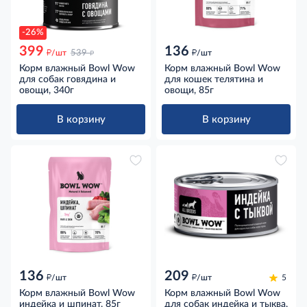
-26%
399
136
д
д
д
/шт
539
/шт
Корм влажный Bowl Wow
Корм влажный Bowl Wow
для собак говядина и
для кошек телятина и
овощи, 340г
овощи, 85г
В корзину
В корзину
136
209
д
д
/шт
/шт
5
Корм влажный Bowl Wow
Корм влажный Bowl Wow
индейка и шпинат, 85г
для собак индейка и тыква,