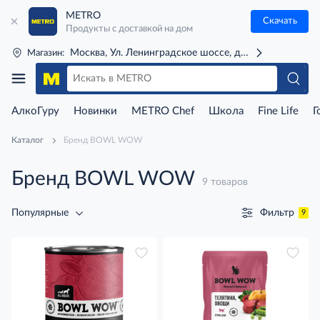
METRO
Скачать
Продукты с доставкой на дом
Москва, Ул. Ленинградское шоссе, д. 71Г (м. Речной 
Магазин:
АлкоГуру
Новинки
METRO Chef
Школа
Fine Life
Г
Каталог
Бренд BOWL WOW
Бренд BOWL WOW
9 товаров
Фильтр
Популярные
9