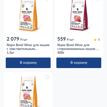
2 079
559
д
д
/шт
/шт
5
Корм Bowl Wow для кошек
Корм Bowl Wow для
с чувствительным
стерилизованных кошек с
пищеварением с индейкой,
1,5кг
индейкой, курицей и
400г
курицей и тыквой, 1,5кг
свеклой, 400г
В корзину
В корзину