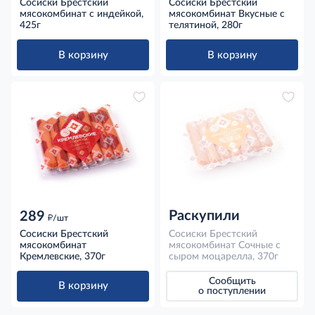
Сосиски Брестский
Сосиски Брестский
мясокомбинат с индейкой,
мясокомбинат Вкусные с
425г
телятиной, 280г
В корзину
В корзину
Раскупили
289
д
/шт
Сосиски Брестский
Сосиски Брестский
мясокомбинат
мясокомбинат Сочные с
Кремлевские, 370г
сыром моцарелла, 370г
Сообщить
В корзину
о поступлении