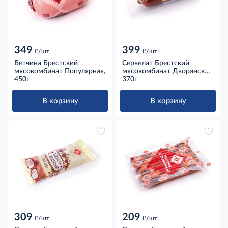
349
399
д
д
/шт
/шт
Ветчина Брестский
Сервелат Брестский
мясокомбинат Популярная,
мясокомбинат Дворянский
450г
гостинец варено-копченый,
370г
370г
В корзину
В корзину
309
209
д
д
/шт
/шт