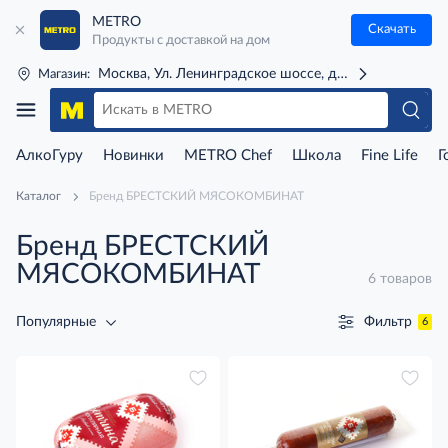
METRO
Скачать
Продукты с доставкой на дом
Москва, Ул. Ленинградское шоссе, д. 71Г (м. Речной 
Магазин:
АлкоГуру
Новинки
METRO Chef
Школа
Fine Life
Г
Каталог
Бренд БРЕСТСКИЙ МЯСОКОМБИНАТ
Бренд БРЕСТСКИЙ
МЯСОКОМБИНАТ
6 товаров
Фильтр
Популярные
6