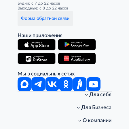
Будни: с 7 до 22 часов
Выходные: с 8 до 22 часов
Форма обратной связи
Наши приложения
Мы в социальных сетях
Для себя
Интернет-магазин
Стань клиентом METRO
Для Бизнеса
Акции, скидки, распродажи
Личный кабинет
Доставка клиентам
Заказ для бизнеса
О компании
Условия доставки
Получить карту для бизнеса
O METRO