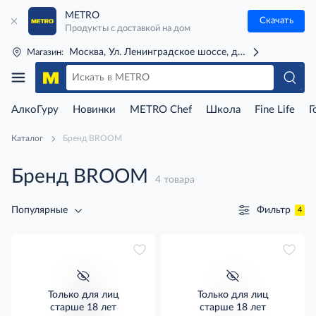
METRO
Скачать
Продукты с доставкой на дом
Москва, Ул. Ленинградское шоссе, д. 71Г (м. Речной 
Магазин:
АлкоГуру
Новинки
METRO Chef
Школа
Fine Life
Г
Каталог
Бренд BROOM
Бренд BROOM
4 товара
Фильтр
Популярные
4
Только для лиц
Только для лиц
старше 18 лет
старше 18 лет