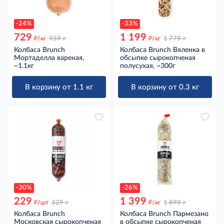
-24%
-33%
729
1 199
д
д
д
д
/кг
959
/кг
1 779
Колбаса Brunch
Колбаса Brunch Вяленка в
Мортаделла вареная,
обсыпке сырокопченая
~1.1кг
полусухая, ~300г
В корзину от 1.1 кг
В корзину от 0.3 кг
-30%
-26%
229
1 399
д
д
д
д
/шт
329
/кг
1 899
Колбаса Brunch
Колбаса Brunch Пармезано
Московская сырокопченая
в обсыпке сырокопченая