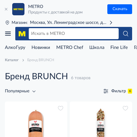
METRO
Скачать
Продукты с доставкой на дом
Москва, Ул. Ленинградское шоссе, д. 71Г (м. Речной 
Магазин:
АлкоГуру
Новинки
METRO Chef
Школа
Fine Life
Г
Каталог
Бренд BRUNCH
Бренд BRUNCH
6 товаров
Фильтр
Популярные
6