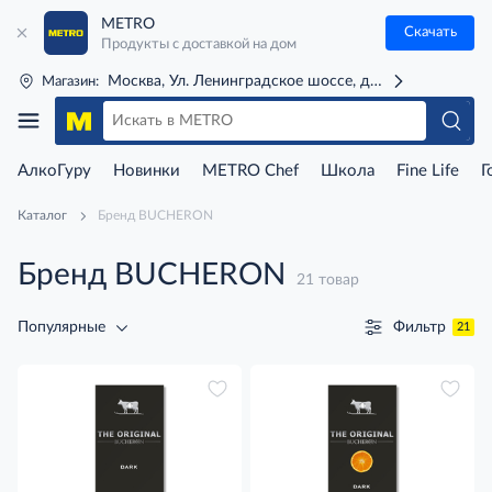
METRO
Скачать
Продукты с доставкой на дом
Москва, Ул. Ленинградское шоссе, д. 71Г (м. Речной 
Магазин:
АлкоГуру
Новинки
METRO Chef
Школа
Fine Life
Г
Каталог
Бренд BUCHERON
Бренд BUCHERON
21 товар
Фильтр
Популярные
21