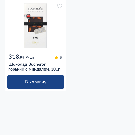
318
д
.99
/шт
5
Шоколад Bucheron
горький с миндалем, 100г
В корзину