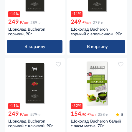
-14%
-11%
249
249
д
д
д
д
/шт
289
/шт
279
Шоколад Bucheron
Шоколад Bucheron
горький, 90г
горький с апельсином, 90г
В корзину
В корзину
-11%
-32%
249
154
д
д
д
д
/шт
279
.90
/шт
228
5
Шоколад Bucheron
Шоколад Bucheron белый
горький с клюквой, 90г
с чаем матча, 70г