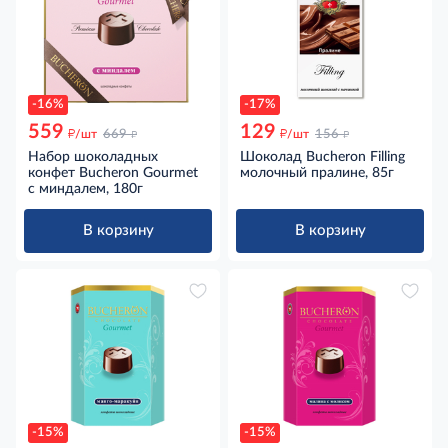
-16%
-17%
559
129
д
д
д
д
/шт
669
/шт
156
Набор шоколадных
Шоколад Bucheron Filling
конфет Bucheron Gourmet
молочный пралине, 85г
с миндалем, 180г
В корзину
В корзину
-15%
-15%