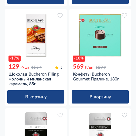
-17%
-10%
129
569
д
д
д
д
/шт
156
5
/шт
629
Шоколад Bucheron Filling
Конфеты Bucheron
молочный миланская
Gourmet Пралине, 180г
карамель, 85г
В корзину
В корзину