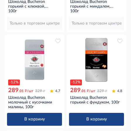
Шоколад Bucheron
Шоколад Bucheron
горький с клюквой,
горький с миндалем,
клубникой и фисташками
100г
клюквой и фисташками
100г
72% какао, 100г
72% какао, 100г
Только в торговом центре
Только в торговом центре
-12%
-12%
289
289
д
д
д
д
.01
/шт
329
4.7
.01
/шт
329
4.8
Шоколад Bucheron
Шоколад Bucheron
молочный с кусочками
горький с фундуком, 100г
малины, 100г
В корзину
В корзину