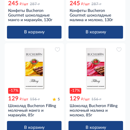
245
245
д
д
д
д
/шт
287
/шт
287
Конфеты Bucheron
Конфеты Bucheron
Gourmet шоколадные
Gourmet шоколадные
манго и маракуйя, 130г
малина и молоко, 130г
В корзину
В корзину
-17%
-17%
129
129
д
д
д
д
/шт
156
5
/шт
156
Шоколад Bucheron Filling
Шоколад Bucheron Filling
молочный манго и
молочный малина и
маракуйя, 85г
молоко, 85г
В корзину
В корзину