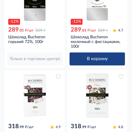
-12%
-12%
289
289
д
д
д
д
.01
/шт
329
.01
/шт
329
4.7
Шоколад Bucheron
Шоколад Bucheron
горький 72%, 100г
молочный с фисташками,
100г
В корзину
Только в торговом центре
318
318
д
д
.99
/шт
4.9
.99
/шт
4.8