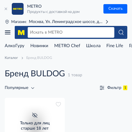
METRO
Скачать
Продукты с доставкой на дом
Москва, Ул. Ленинградское шоссе, д. 71Г (м. Речной 
Магазин:
АлкоГуру
Новинки
METRO Chef
Школа
Fine Life
Г
Каталог
Бренд BULDOG
Бренд BULDOG
1 товар
Фильтр
Популярные
1
Только для лиц
старше 18 лет