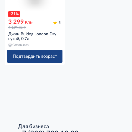
-21%
3 299
д
/бт
5
д
4 199
.01
Джин Buldog London Dry
сухой, 0.7л
Самовывоз
Подтвердить возраст
Для бизнеса