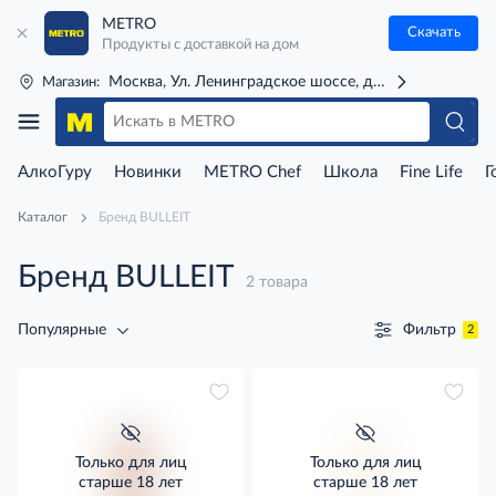
METRO
Скачать
Продукты с доставкой на дом
Москва, Ул. Ленинградское шоссе, д. 71Г (м. Речной 
Магазин:
АлкоГуру
Новинки
METRO Chef
Школа
Fine Life
Г
Каталог
Бренд BULLEIT
Бренд BULLEIT
2 товара
Фильтр
Популярные
2
Только для лиц
Только для лиц
старше 18 лет
старше 18 лет