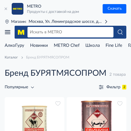
METRO
Скачать
Продукты с доставкой на дом
Москва, Ул. Ленинградское шоссе, д. 71Г (м. Речной 
Магазин:
АлкоГуру
Новинки
METRO Chef
Школа
Fine Life
Г
Каталог
Бренд БУРЯТМЯСОПРОМ
Бренд БУРЯТМЯСОПРОМ
2 товара
Фильтр
Популярные
2