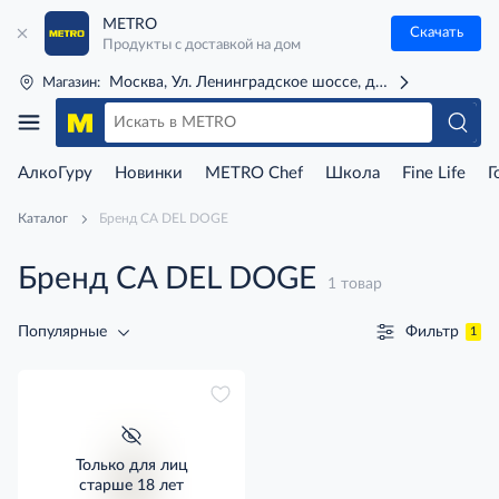
METRO
Скачать
Продукты с доставкой на дом
Москва, Ул. Ленинградское шоссе, д. 71Г (м. Речной 
Магазин:
АлкоГуру
Новинки
METRO Chef
Школа
Fine Life
Г
Каталог
Бренд CA DEL DOGE
Бренд CA DEL DOGE
1 товар
Фильтр
Популярные
1
Только для лиц
старше 18 лет