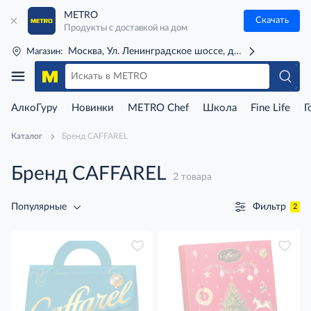
METRO
Скачать
Продукты с доставкой на дом
Москва, Ул. Ленинградское шоссе, д. 71Г (м. Речной 
Магазин:
АлкоГуру
Новинки
METRO Chef
Школа
Fine Life
Г
Каталог
Бренд CAFFAREL
Бренд CAFFAREL
2 товара
Фильтр
Популярные
2