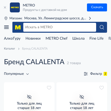
METRO
Скачать
Продукты с доставкой на дом
Москва, Ул. Ленинградское шоссе, д. 71Г (м. Речной 
Магазин:
АлкоГуру
Новинки
METRO Chef
Школа
Fine Life
Г
Каталог
Бренд CALALENTA
Бренд CALALENTA
2 товара
Фильтр
Популярные
2
Только для лиц
Только для лиц
старше 18 лет
старше 18 лет