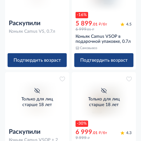
-16%
Раскупили
5 899
д
.01
/бт
4.5
д
6 999
.01
Коньяк Camus VS, 0.7л
Коньяк Camus VSOP в
подарочной упаковке, 0.7л
Самовывоз
Подтвердить возраст
Подтвердить возраст
Только для лиц
Только для лиц
старше 18 лет
старше 18 лет
-30%
Раскупили
6 999
д
.01
/бт
4.3
д
9 999
Коньяк Camus VSOP + 2