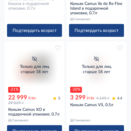
бокала в подарочной
Коньяк Camus Ile de Re Fine
упаковке, 0.7л
Island в подарочной
упаковке, 0.7л
Самовывоз
Подтвердить возраст
Подтвердить возраст
Только для лиц
Только для лиц
старше 18 лет
старше 18 лет
-21%
-20%
22 999
3 299
д
д
д
/бт
5
/бт
4 149
4.4
д
29 029
Коньяк Camus VS, 0.5л
Коньяк Camus XO в
подарочной упаковке, 0.7л
Самовывоз
Самовывоз