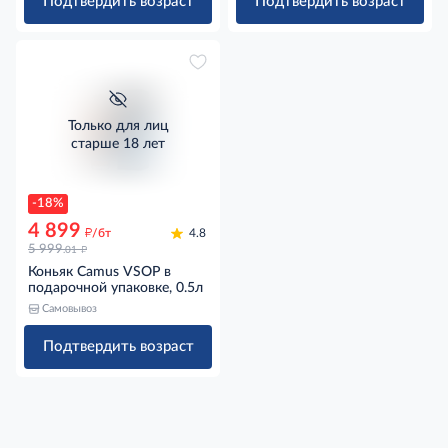
Подтвердить возраст
Подтвердить возраст
Только для лиц
старше 18 лет
-18%
4 899
д
/бт
4.8
д
5 999
.01
Коньяк Camus VSOP в
подарочной упаковке, 0.5л
Самовывоз
Подтвердить возраст