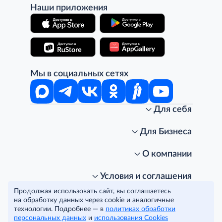
Наши приложения
Мы в социальных сетях
Для себя
Интернет-магазин
Стань клиентом METRO
Для Бизнеса
Акции, скидки, распродажи
Личный кабинет
Доставка клиентам
Заказ для бизнеса
О компании
Условия доставки
Получить карту для бизнеса
O METRO
Подарочные карты. Активация и баланс
Для магазинов
Карьера
Условия и соглашения
Скидка за подписку
Для гостинично-ресторанного бизнеса
Пресс-центр
Политика конфиденциальности
© METRO Cash and Carry Russia, 2026
Продолжая использовать сайт, вы соглашаетесь
Часто задаваемые вопросы
Для офисов и предприятий
Программа METRO Potentials
Правовая информация
на обработку данных через cookie и аналогичные
METRO AG
Рекламодателям
Торговые центры
Условия соглашения
технологии. Подробнее — в
политиках обработки
Читать полностью
персональных данных
Как читать ценники?
и
использования Cookies
Поставщикам
Собственные бренды
Cookies