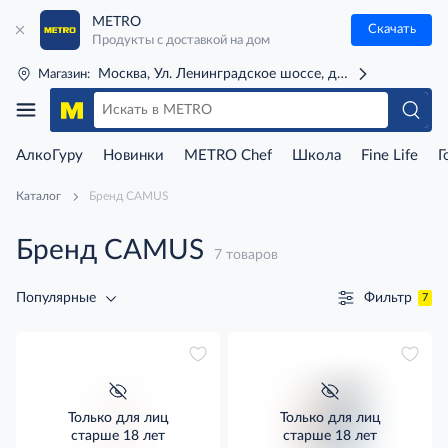
METRO
Скачать
Продукты с доставкой на дом
Москва, Ул. Ленинградское шоссе, д. 71Г (м. Речной 
Магазин:
АлкоГуру
Новинки
METRO Chef
Школа
Fine Life
Г
Каталог
Бренд CAMUS
Бренд CAMUS
7 товаров
Фильтр
Популярные
7
Только для лиц
Только для лиц
старше 18 лет
старше 18 лет