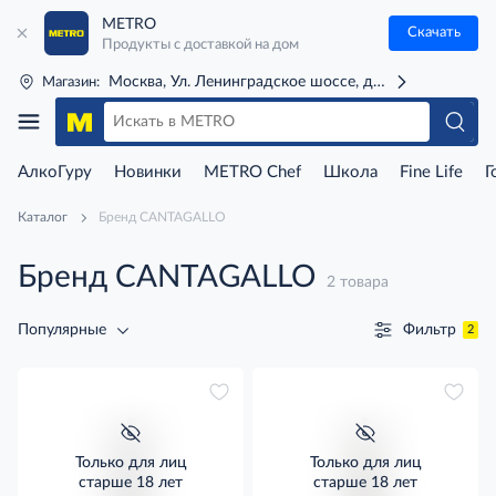
METRO
Скачать
Продукты с доставкой на дом
Москва, Ул. Ленинградское шоссе, д. 71Г (м. Речной 
Магазин:
АлкоГуру
Новинки
METRO Chef
Школа
Fine Life
Г
Каталог
Бренд CANTAGALLO
Бренд CANTAGALLO
2 товара
Фильтр
Популярные
2
Только для лиц
Только для лиц
старше 18 лет
старше 18 лет