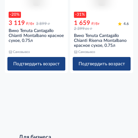
-20%
-31%
3 119
1 659
д
д
д
/бт
3 899
/бт
4.6
д
2 399
.01
Вино Tenuta Cantagallo
Chianti Montalbano красное
Вино Tenuta Cantagallo
сухое, 0.75л
Chianti Riserva Montalbano
красное сухое, 0.75л
Самовывоз
Самовывоз
Подтвердить возраст
Подтвердить возраст
Для бизнеса