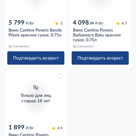
5 799
4 098
д
д
/бт
5
.99
/бт
4.7
Вино Cantine Povero Barolo
Вино Cantine Povero
Priore красное сухое, 0.75л
Barbaresco Batu красное
сухое, 0.75л
Самовывоз
Самовывоз
Подтвердить возраст
Подтвердить возраст
Только для лиц
старше 18 лет
1 899
д
/бт
4.9
Вино Cantine Povero