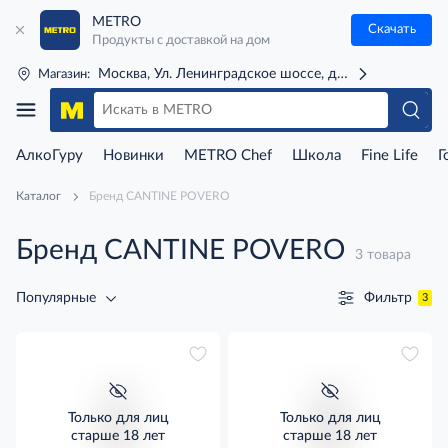
METRO
Скачать
Продукты с доставкой на дом
Москва, Ул. Ленинградское шоссе, д. 71Г (м. Речной 
Магазин:
АлкоГуру
Новинки
METRO Chef
Школа
Fine Life
Г
Каталог
Бренд CANTINE POVERO
Бренд CANTINE POVERO
3 товара
Фильтр
Популярные
3
Только для лиц
Только для лиц
старше 18 лет
старше 18 лет