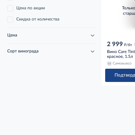
Цена по акции
Тольк
старш
Скидка от количества
Цена
2 999
д
/бт
Сорт винограда
Вино Care Tin
красное, 1.5л
Самовывоз
Подтверд