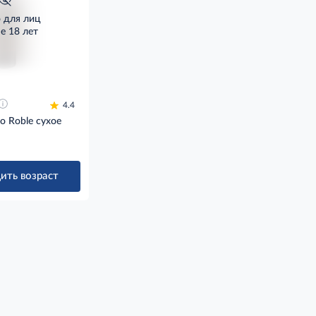
о для лиц
е 18 лет
4.4
to Roble сухое
ить возраст