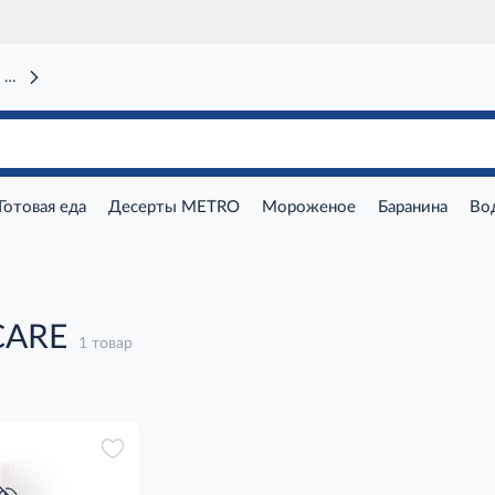
 вокзал)
Готовая еда
Десерты METRO
Мороженое
Баранина
Во
CARE
1 товар