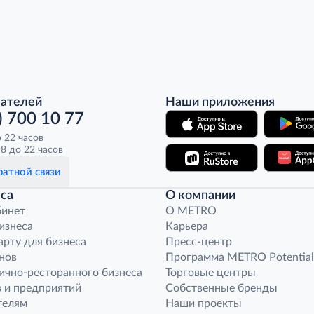
пателей
Наши приложения
) 700 10 77
о 22 часов
8 до 22 часов
атной связи
са
О компании
бинет
O METRO
бизнеса
Карьера
арту для бизнеса
Пресс-центр
нов
Программа METRO Potential
ично-ресторанного бизнеса
Торговые центры
 и предприятий
Собственные бренды
телям
Наши проекты